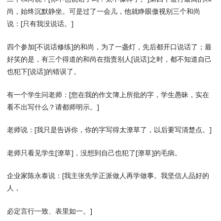
尚，始终沉默静坐。可是过了一会儿，他就睁眼傲视别三个和尚
说：[只有我没说话。]
四个参加[不说话修练]的和尚，为了一盏灯，先后都开口说话了；最
好笑的是，有三个得道的和尚在指责别人[说话]之时，都不知道自己
也犯下[说话]的错误了。
有一个学生问老师：[您在我的作文簿上所批的字，学生愚昧，实在
看不出写什么？请都师明示。]
老师说：[我只是告诉你，你的字写得太潦草了，以后要写清楚点。]
老师只看见学生[潦草]，没想到自己也犯了[潦草]的毛病。
企业家陈永泰说：[我主张先学正派做人再学做事。我坚信人品好的
人，
必定言行一致、表里如一。]