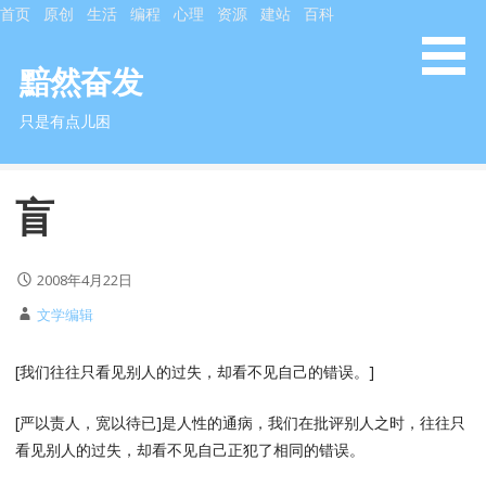
跳
首页
原创
生活
编程
心理
资源
建站
百科
至
内
黯然奋发
容
只是有点儿困
盲
2008年4月22日
文学编辑
[我们往往只看见别人的过失，却看不见自己的错误。]
[严以责人，宽以待已]是人性的通病，我们在批评别人之时，往往只
看见别人的过失，却看不见自己正犯了相同的错误。