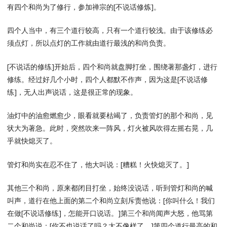
有四个和尚为了修行，参加禅宗的[不说话修炼]。
四个人当中，有三个道行较高，只有一个道行较浅。由于该修练必
须点灯，所以点灯的工作就由道行最浅的和尚负责。
[不说话的修练]开始后，四个和尚就盘脚打坐，围绕著那盏灯，进行
修练。经过好几个小时，四个人都默不作声，因为这是[不说话修
练]，无人出声说话，这是很正常的现象。
油灯中的油愈燃愈少，眼看就要枯竭了，负责管灯的那个和尚，见
状大为著急。此时，突然吹来一阵风，灯火被风吹得左摇右晃，几
乎就快熄灭了。
管灯和尚实在忍不住了，他大叫说：[糟糕！火快熄灭了。]
其他三个和尚，原来都闭目打坐，始终没说话，听到管灯和尚的喊
叫声，道行在他上面的第二个和尚立刻斥责他说：[你叫什么！我们
在做[不说话修练]，怎能开口说话。]第三个和尚闻声大怒，他骂第
二个和尚说：[你不也说话了吗？太不像样了。]第四个道行最高的和