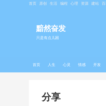
S
首页
原创
生活
编程
心理
资源
建站
百
k
i
p
黯然奋发
t
o
只是有点儿困
c
o
n
t
首页
人生
心灵
情感
开发
e
n
t
分享