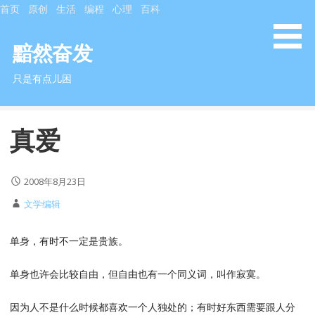
S
首页
原创
生活
编程
心理
百科
k
i
黯然奋发
p
只是有点儿困
t
o
c
真爱
o
n
t
2008年8月23日
e
n
文学编辑
t
单身，有时不一定是贵族。
单身也许会比较自由，但自由也有一个同义词，叫作寂寞。
因为人不是什么时候都喜欢一个人独处的；有时好东西需要跟人分