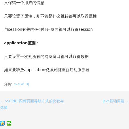
只保留一个用户的信息
只要设置了属性，则不管是什么跳转都可以取得属性
与session有关的任何打开页面都可以取得session
application范围：
只要设置一次则所有的网页窗口都可以取得数据
如果要释放application资源只能重新启动服务器
分类:
Java(WEB)
← ASP.NET四种页面导航方式的比较与
Java基础问题 →
文
选择
章
导