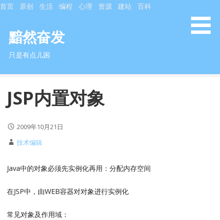
S
首页
原创
生活
编程
心理
资源
建站
百科
k
i
黯然奋发
p
只是有点儿困
t
o
c
JSP内置对象
o
n
t
2009年10月21日
e
n
技术编辑
t
Java中的对象必须先实例化再用：分配内存空间
在JSP中，由WEB容器对对象进行实例化
常见对象及作用域：