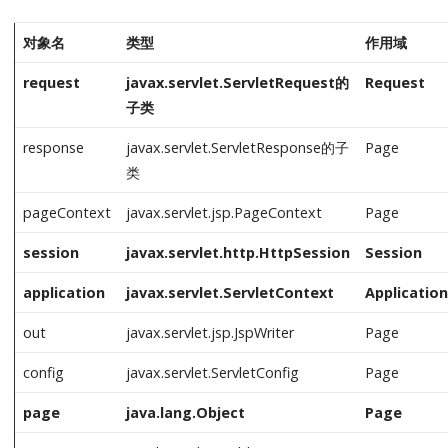
对象名
类型
作用域
request
javax.servlet.ServletRequest的
Request
子类
response
javax.servlet.ServletResponse的子
Page
类
pageContext
javax.servlet.jsp.PageContext
Page
session
javax.servlet.http.HttpSession
Session
application
javax.servlet.ServletContext
Application
out
javax.servlet.jsp.JspWriter
Page
config
javax.servlet.ServletConfig
Page
page
java.lang.Object
Page