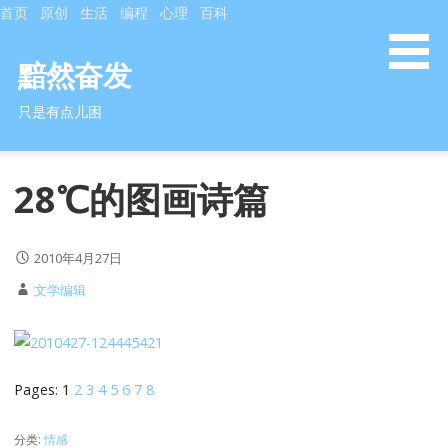
S
首页
原创
生活
编程
心理
百科
k
i
黯然奋发
p
只是有点儿困
t
o
c
28℃的图画诗篇
o
n
t
2010年4月27日
e
n
文学编辑
t
Pages:
1
2
3
4
5
6
7
8
分类:
情感