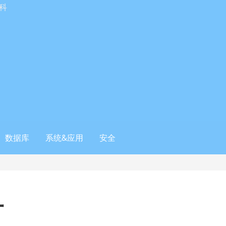
科
数据库
系统&应用
安全
一