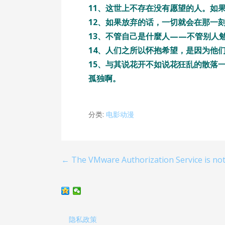
11、这世上不存在没有愿望的人。如
12、如果放弃的话，一切就会在那一
13、不管自己是什麼人——不管别人
14、人们之所以怀抱希望，是因为他
15、与其说花开不如说花狂乱的散落
孤独啊。
分类:
电影动漫
← The VMware Authorization Service is no
文
章
导
隐私政策