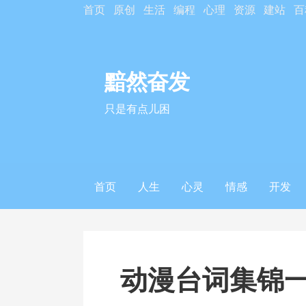
S
首页
原创
生活
编程
心理
资源
建站
百
k
i
p
黯然奋发
t
o
只是有点儿困
c
o
n
t
首页
人生
心灵
情感
开发
e
n
t
动漫台词集锦