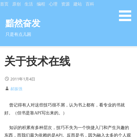
S
首页
原创
生活
编程
心理
资源
建站
百科
k
i
黯然奋发
p
只是有点儿困
t
o
c
关于技术在线
o
n
t
2011年1月4日
e
n
郝振强
t
曾记得有人对这些技巧很不屑，认为书上都有，看专业的书就
好。（但书是靠API写出来的。）
知识的积累有多种层次，技巧不失为一个快捷入门和产生兴趣的
东西，而我们最为依赖的是API。反而是书，因为融入太多的个人观