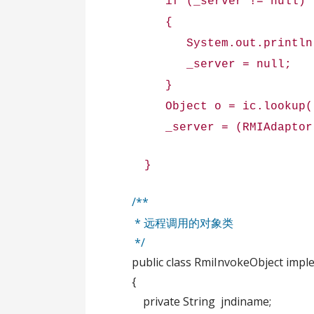
if (_server != null)
{
System.out.println("RM
_server = null;
}
Object o = ic.lookup("j
_server = (RMIAdaptor
}
/**
* 远程调用的对象类
*/
public class RmiInvokeObject imple
{
private String jndiname;