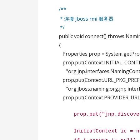
/**
* 连接 Jboss rmi 服务器
*/
public void connect() throws Nami
{
Properties prop = System.getPrope
prop.put(Context.INITIAL_CONT
"org.jnp.interfaces.NamingContex
prop.put(Context.URL_PKG_PREFI
"org.jboss.naming:org.jnp.interfa
prop.put(Context.PROVIDER_URL, "jn
prop.put("jnp.discoveryT
InitialContext ic = new 