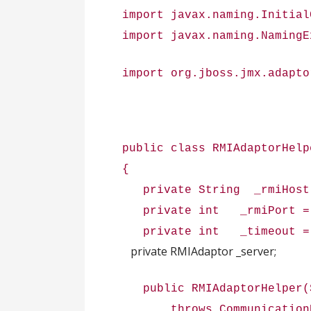
import javax.naming.Initial
import javax.naming.NamingE
import org.jboss.jmx.adapto
public class RMIAdaptorHelp
{
private String _rmiHost 
private int _rmiPort = 
private int _timeout 
private RMIAdaptor _server;
public RMIAdaptorHelper(St
throws CommunicationExc