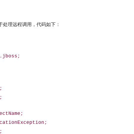
va 类，用于处理远程调用，代码如下：
.jboss;
;
;
ectName;
cationException;
;