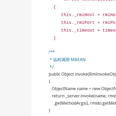
{
this._rmiHost = rmiHo
this._rmiPort = rmiPo
this._timeout = timeo
}
/**
* 远程调用 MBEAN
*/
public Object invoke(RmiInvokeObj
{
ObjectName name = new ObjectNam
return _server.invoke(name, rmid
.getMethodArgs(), rmido.getMeth
}