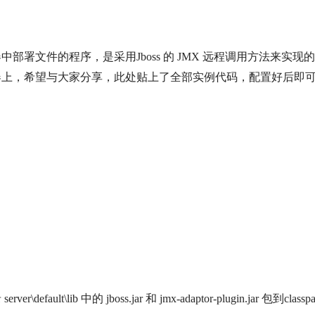
中部署文件的程序，是采用Jboss 的 JMX 远程调用方法来
机器上，希望与大家分享，此处贴上了全部实例代码，配置好后即
fault\lib 中的 jboss.jar 和 jmx-adaptor-plugin.jar 包到classp