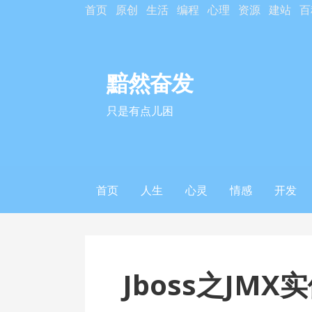
S
首页
原创
生活
编程
心理
资源
建站
百
k
i
p
黯然奋发
t
o
只是有点儿困
c
o
n
t
首页
人生
心灵
情感
开发
e
n
t
Jboss之JM