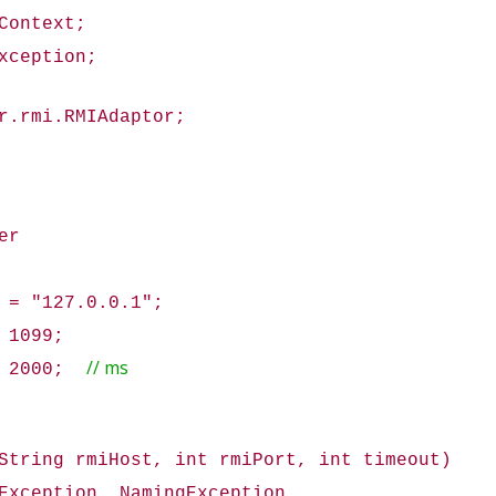
Context;
xception;
r.rmi.RMIAdaptor;
er
= "127.0.0.1";
1099;
// ms
= 2000;
ring rmiHost, int rmiPort, int timeout)
eption, NamingException