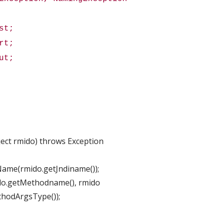
st;
rt;
ut;
ect rmido) throws Exception
e(rmido.getJndiname());
o.getMethodname(), rmido
odArgsType());