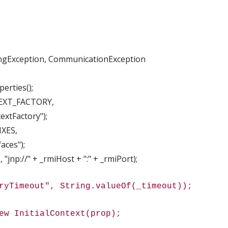
ngException, CommunicationException
rties();
EXT_FACTORY,
tFactory");
XES,
ces");
p://" + _rmiHost + ":" + _rmiPort);
imeout", String.valueOf(_timeout));
InitialContext(prop);