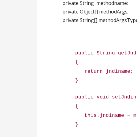
private String methodname;
private Object[] methodArgs;
private String[] methodArgsType
public String getJndi
{
return jndiname;
}
public void setJndiname
{
this.jndiname = mbe
}