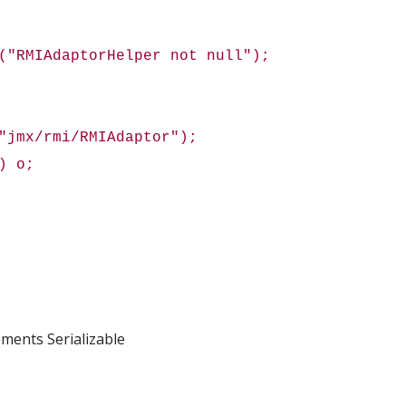
IAdaptorHelper not null");
mx/rmi/RMIAdaptor");
) o;
ments Serializable