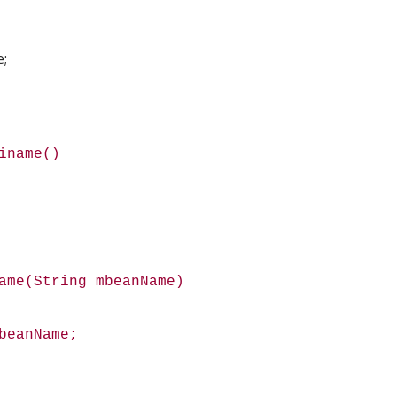
;
name()
(String mbeanName)
anName;