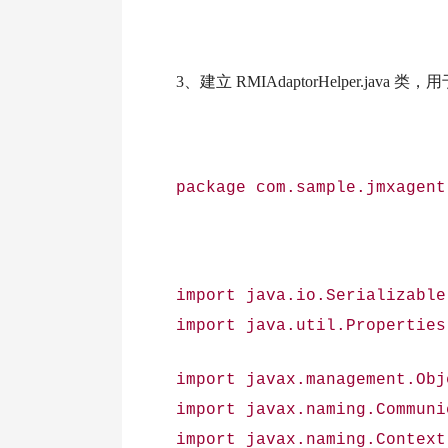
3、建立 RMIAdaptorHelper.ja
package com.sample.jmxagent
import java.io.Serializable
import java.util.Properties
import javax.management.Obj
import javax.naming.Communi
import javax.naming.Context