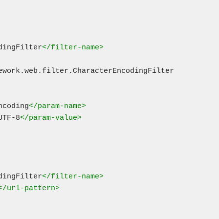
dingFilter
</filter-name>
ncoding
</param-name>
UTF-8
</param-value>
dingFilter
</filter-name>
</url-pattern>