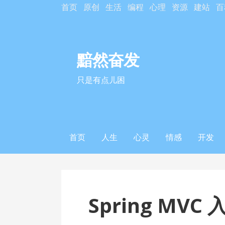
S
首页
原创
生活
编程
心理
资源
建站
百
k
i
p
黯然奋发
t
o
只是有点儿困
c
o
n
t
首页
人生
心灵
情感
开发
e
n
t
Spring MVC 