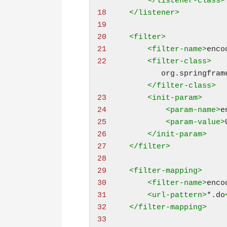
           </listener-class>
18 
</listener>
19 
20 
<
filter
>
21 
<
filter-name
>
enco
22 
<
filter-class
           </filter-class>
23 
<
init-param
>
24 
<
param-name
>
e
25 
<
param-value
>
26 
</init-param>
27 
</filter>
28 
29 
<
filter-mapping
>
30 
<
filter-name
>
enco
31 
<
url-pattern
>
*.do
32 
</filter-mapping>
33 