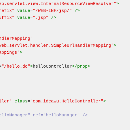
eb.servlet.view.InternalResourceViewResolver"
>
refix"
value
=
"/WEB-INF/jsp/"
 />
uffix"
value
=
".jsp"
 />
web.servlet.handler.SimpleUrlHandlerMapping"
>
appings"
>
=
"/hello.do"
>
helloController
</prop>
ller"
class
=
"com.ideawu.HelloController"
>
elloManager" ref="helloManager" />