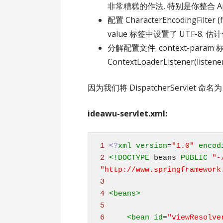
非常糟糕的作法, 特别是你整合 Apac
配置 CharacterEncodingFil
value 标签中设置了 UTF-8. 估
分解配置文件. context-param 标签
ContextLoaderListener(
因为我们将 DispatcherServlet 命名为
ideawu-servlet.xml:
 1 
<?
xml
version
=
"1.0"
encod
 2 
<!
DOCTYPE
 beans 
PUBLIC
"http://www.springframework
 3 
 4 
<
beans
>
 5 
 6 
<
bean
id
=
"viewResolve