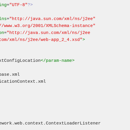
ing
=
"UTF-8"
?>
lns
=
"http://java.sun.com/xml/ns/j2ee"
//www.w3.org/2001/XMLSchema-instance"
on
=
"http://java.sun.com/xml/ns/j2ee
com/xml/ns/j2ee/web-app_2_4.xsd"
>
xtConfigLocation
</param-name>