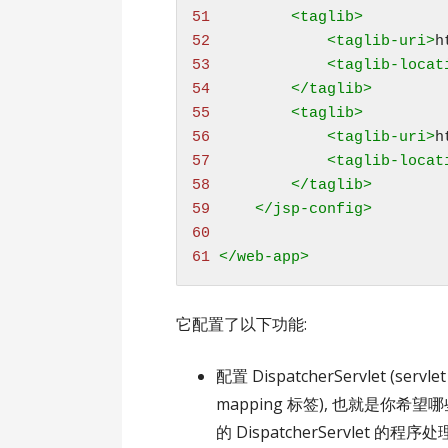
51 
<
taglib
>
52 
<
taglib-uri
>
h
53 
<
taglib-locat
54 
</taglib>
55 
<
taglib
>
56 
<
taglib-uri
>
h
57 
<
taglib-locat
58 
</taglib>
59 
</jsp-config>
60 
61 
</web-app>
它配置了以下功能:
配置 DispatcherServlet (ser
mapping 标签), 也就是你希望哪些
的 DispatcherServlet 的程