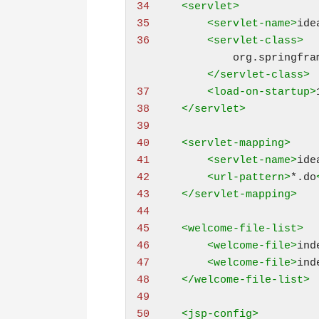
34 
<
servlet
>
35 
<
servlet-name
>
ide
36 
<
servlet-class
>

org.springfra
</servlet-class>
37 
<
load-on-startup
>
38 
</servlet>
39 
40 
<
servlet-mapping
>
41 
<
servlet-name
>
ide
42 
<
url-pattern
>
*.do
43 
</servlet-mapping>
44 
45 
<
welcome-file-list
>
46 
<
welcome-file
>
ind
47 
<
welcome-file
>
ind
48 
</welcome-file-list>
49 
50 
<
jsp-config
>