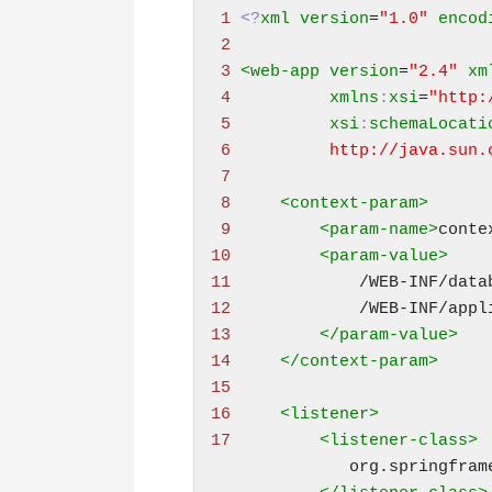
 1 
<?
xml
version
=
"1.0"
encod
 2 
 3 
<
web-app
version
=
"2.4"
xm
 4 
xmlns
:
xsi
=
"http:
 5 
xsi
:
schemaLocati
 6 
         http://java.sun.
 7 
 8 
<
context-param
>
 9 
<
param-name
>
conte
10 
<
param-value
>
11 
12 
13 
</param-value>
14 
</context-param>
15 
16 
<
listener
>
17 
<
listener-class