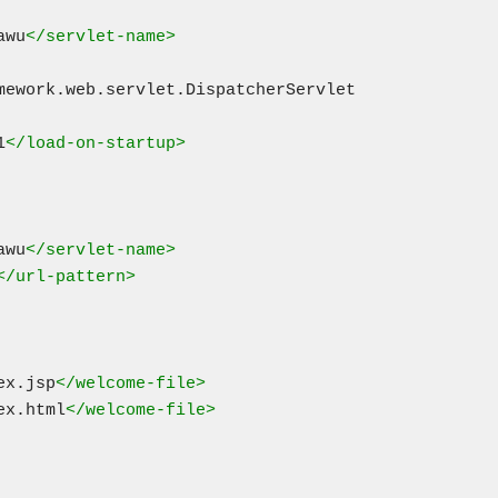
awu
</servlet-name>
mework.web.servlet.DispatcherServlet

1
</load-on-startup>
awu
</servlet-name>
</url-pattern>
ex.jsp
</welcome-file>
ex.html
</welcome-file>