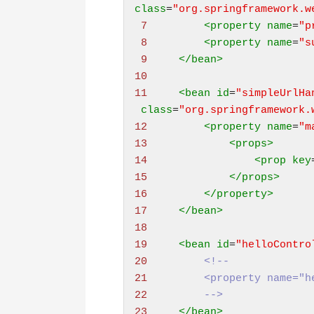
class
=
"org.springframework.w
 7 
<
property
name
=
"p
 8 
<
property
name
=
"s
 9 
</bean>
10 
11 
<
bean
id
=
class
=
"org.springframework.
12 
<
property
name
=
"m
13 
<
props
>
14 
<
prop
key
15 
</props>
16 
</property>
17 
</bean>
18 
19 
<
bean
id
=
"helloContro
20 
<!
--
21 
        <property name="h
22 
        --
>
23 
</bean>