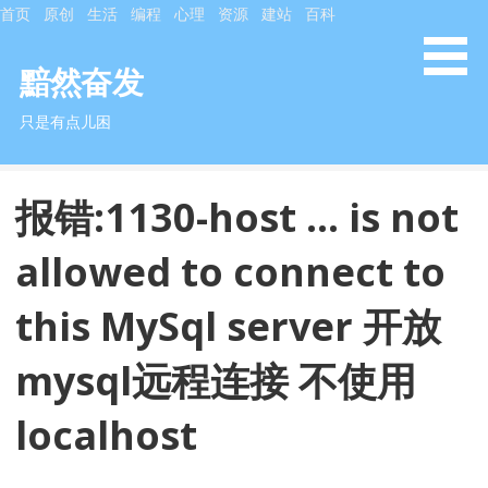
S
首页
原创
生活
编程
心理
资源
建站
百科
k
i
黯然奋发
p
只是有点儿困
t
o
c
报错:1130-host … is not
o
n
allowed to connect to
t
e
this MySql server 开放
n
t
mysql远程连接 不使用
localhost