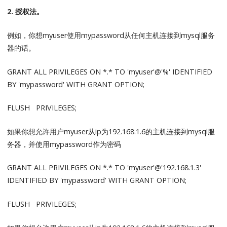
2. 授权法。
例如，你想myuser使用mypassword从任何主机连接到mysql服务
器的话。
GRANT ALL PRIVILEGES ON *.* TO 'myuser'@'%' IDENTIFIED
BY 'mypassword' WITH GRANT OPTION;
FLUSH PRIVILEGES;
如果你想允许用户myuser从ip为192.168.1.6的主机连接到mysql服
务器，并使用mypassword作为密码
GRANT ALL PRIVILEGES ON *.* TO 'myuser'@'192.168.1.3'
IDENTIFIED BY 'mypassword' WITH GRANT OPTION;
FLUSH PRIVILEGES;