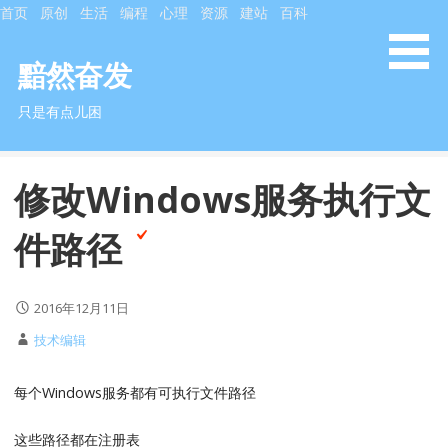
跳
首页
原创
生活
编程
心理
资源
建站
百科
至
内
黯然奋发
容
只是有点儿困
修改Windows服务执行文
件路径
2016年12月11日
技术编辑
每个Windows服务都有可执行文件路径
这些路径都在注册表