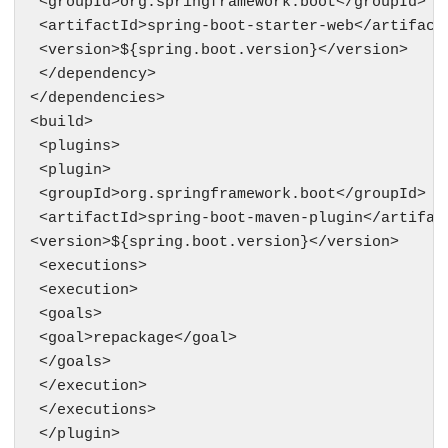
 <groupId>org.springframework.boot</groupId>

 <artifactId>spring-boot-starter-web</artifactI
 <version>${spring.boot.version}</version>

 </dependency>

</dependencies>

<build>

 <plugins>

 <plugin>

 <groupId>org.springframework.boot</groupId>

 <artifactId>spring-boot-maven-plugin</artifact
<version>${spring.boot.version}</version>

 <executions>

 <execution>

 <goals>

 <goal>repackage</goal>

 </goals>

 </execution>

 </executions>

 </plugin>
