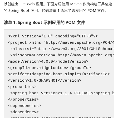
以创建出一个 Web 应用。下面介绍使用 Maven 作为构建工具创建
的 Spring Boot 应用。代码清单 1 给出了该应用的 POM 文件。
清单 1. Spring Boot 示例应用的 POM 文件
<?xml version="1.0" encoding="UTF-8"?>

<project xmlns="http://maven.apache.org/POM/4.0
 xmlns:xsi="http://www.w3.org/2001/XMLSchema-in
 xsi:schemaLocation="http://maven.apache.org/P
<modelVersion>4.0.0</modelVersion>

<groupId>com.midgetontoes</groupId>

<artifactId>spring-boot-simple</artifactId>

<version>1.0-SNAPSHOT</version>

<properties>

 <spring.boot.version>1.1.4.RELEASE</spring.boo
</properties>

<dependencies>

 <dependency>
