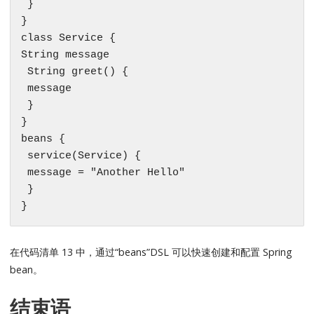
 }

}

class Service {

String message

 String greet() {

 message

 }

}

beans {

 service(Service) {

 message = "Another Hello"

 }

}
在代码清单 13 中，通过“beans”DSL 可以快速创建和配置 Spring
bean。
结束语