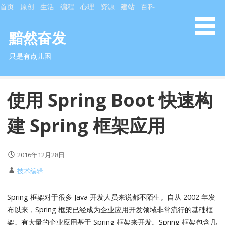
S
首页
原创
生活
编程
心理
资源
建站
百科
k
i
黯然奋发
p
只是有点儿困
t
o
c
使用 Spring Boot 快速构
o
n
建 Spring 框架应用
t
e
n
2016年12月28日
t
技术编辑
Spring 框架对于很多 Java 开发人员来说都不陌生。自从 2002 年发
布以来，Spring 框架已经成为企业应用开发领域非常流行的基础框
架。有大量的企业应用基于 Spring 框架来开发。Spring 框架包含几