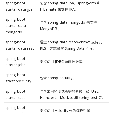
spring-boot-
包含 spring-data-jpa、spring-orm 和
starter-data-jpa
Hibernate 来支持 JPA。
spring-boot-
包含 spring-data-mongodb 来支持
starter-data-
MongoDB。
mongodb
spring-boot-
通过 spring-data-rest-webmvc 支持以
starter-data-rest
REST 方式暴露 Spring Data 仓库。
spring-boot-
支持使用 JDBC 访问数据库。
starter-jdbc
spring-boot-
包含 spring-security。
starter-security
spring-boot-
包含常用的测试所需的依赖，如 JUnit、
starter-test
Hamcrest、Mockito 和 spring-test 等。
spring-boot-
支持使用 Velocity 作为模板引擎。