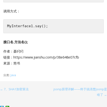
调用方式：
MyInterface1
.say
接口名.方法名();
作者：聂叼叼
链接：https://www.jianshu.com/p/38e648e07cfb
來源：简书
分类:
Java
← 7、SHA1加密算法
jsonp原理详解——终于搞清楚jsonp是
文
啥了 →
章