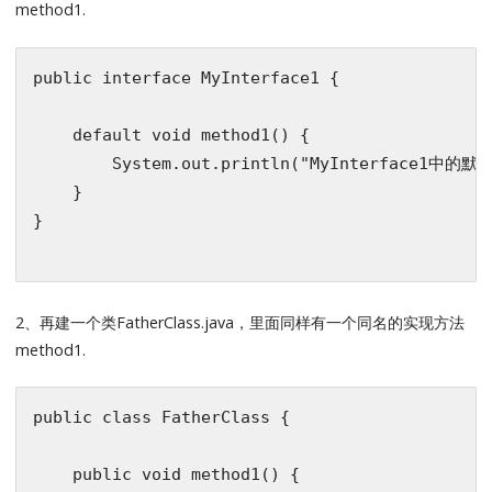
method1.
public
interface
MyInterface1
{

default
void
method1
()
{

        System.out.println(
"MyInterface1中的默
    }

}

2、再建一个类FatherClass.java，里面同样有一个同名的实现方法
method1.
public
class
FatherClass
 {
public
void
method1
()
{
