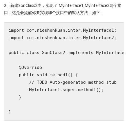
2、新建SonClass2类，实现了 MyInterface1,MyInterface2两个接
口，这是会提醒你要实现哪个接口中的默认方法，如下：
import
import
 com.nieshenkuan.inter.MyInterface2;

public
class
SonClass2
implements
MyInterface1
@Override
public
void
method1
()
{

// TODO Auto-generated method stub
        MyInterface1.
super
.method1();

    }
