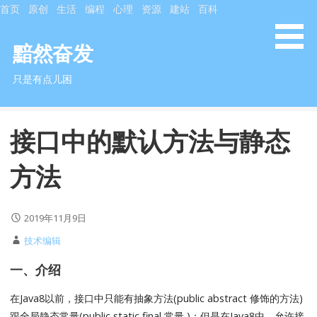
S
首页
原创
生活
编程
心理
资源
建站
百科
k
i
黯然奋发
p
只是有点儿困
t
o
c
接口中的默认方法与静态
o
n
方法
t
e
n
2019年11月9日
t
技术编辑
一、介绍
在Java8以前，接口中只能有抽象方法(public abstract 修饰的方法)
跟全局静态常量(public static final 常量 )；但是在Java8中，允许接