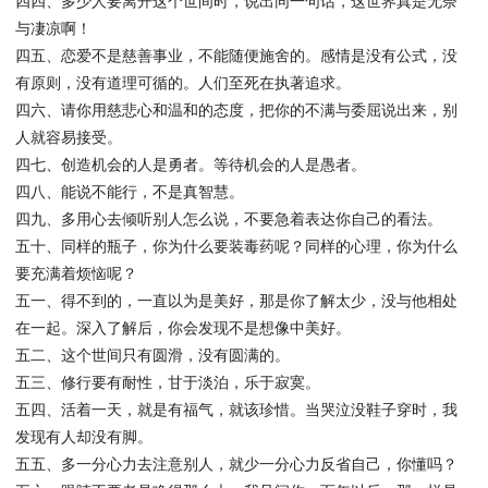
四四、多少人要离开这个世间时，说出同一句话，这世界真是无奈
与凄凉啊！
四五、恋爱不是慈善事业，不能随便施舍的。感情是没有公式，没
有原则，没有道理可循的。人们至死在执著追求。
四六、请你用慈悲心和温和的态度，把你的不满与委屈说出来，别
人就容易接受。
四七、创造机会的人是勇者。等待机会的人是愚者。
四八、能说不能行，不是真智慧。
四九、多用心去倾听别人怎么说，不要急着表达你自己的看法。
五十、同样的瓶子，你为什么要装毒药呢？同样的心理，你为什么
要充满着烦恼呢？
五一、得不到的，一直以为是美好，那是你了解太少，没与他相处
在一起。深入了解后，你会发现不是想像中美好。
五二、这个世间只有圆滑，没有圆满的。
五三、修行要有耐性，甘于淡泊，乐于寂寞。
五四、活着一天，就是有福气，就该珍惜。当哭泣没鞋子穿时，我
发现有人却没有脚。
五五、多一分心力去注意别人，就少一分心力反省自己，你懂吗？