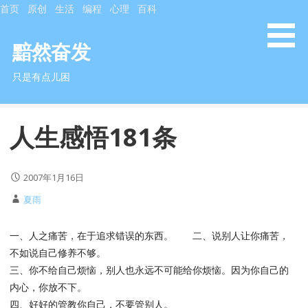
S
首页
原创
生活
编程
心理
百科
k
i
黯然奋发
p
只是有点儿困
t
o
c
人生感悟181条
o
n
t
2007年1月16日
e
n
夏雨
t
一、人之痛苦，在于追求错误的东西。 二、说别人让你痛苦，
不如说自己修养不够。
三、你不给自己烦恼，别人也永远不可能给你烦恼。因为你自己的
内心，你放不下。
四、好好的管教你自己，不要管别人。