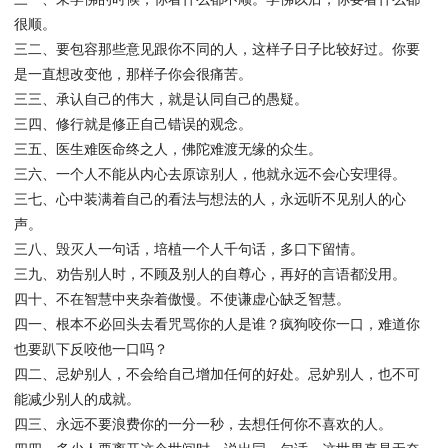
很顺。
三二、要包容那些意见跟你不同的人，这样子日子比较好过。你要
是一直想改变他，那样子你会很痛苦。
三三、承认自己的伟大，就是认同自己的愚疑。
三四、修行就是修正自己错误的观念。
三五、医生难医命终之人，佛陀难渡无缘的众生。
三六、一个人不能从内心去原谅别人，他就永远不会心安理得。
三七、心中装满着自己的看法与想法的人，永远听不见别人的心
声。
三八、毁灭人一句话，培植一个人千句话，多口下留情。
三九、劝告别人时，不顾及别人的自尊心，再好的言语都没用。
四十、不在智慧中夹杂着傲慢。不使谦虚心缺乏智慧。
四一、根本不必回头去看咒骂你的人是谁？疯狗咬你一口，难道你
也要趴下反咬他一口吗？
四二、忌妒别人，不会给自己增加任何的好处。忌妒别人，也不可
能减少别人的成就。
四三、永远不要浪费你的一分一秒，去想任何你不喜欢的人。