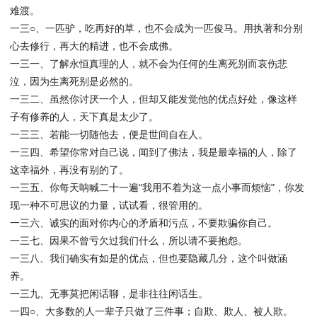
难渡。
一三○、一匹驴，吃再好的草，也不会成为一匹俊马。用执著和分别
心去修行，再大的精进，也不会成佛。
一三一、了解永恒真理的人，就不会为任何的生离死别而哀伤悲
泣，因为生离死别是必然的。
一三二、虽然你讨厌一个人，但却又能发觉他的优点好处，像这样
子有修养的人，天下真是太少了。
一三三、若能一切随他去，便是世间自在人。
一三四、希望你常对自己说，闻到了佛法，我是最幸福的人，除了
这幸福外，再没有别的了。
一三五、你每天呐喊二十一遍“我用不着为这一点小事而烦恼”，你发
现一种不可思议的力量，试试看，很管用的。
一三六、诚实的面对你内心的矛盾和污点，不要欺骗你自己。
一三七、因果不曾亏欠过我们什么，所以请不要抱怨。
一三八、我们确实有如是的优点，但也要隐藏几分，这个叫做涵
养。
一三九、无事莫把闲话聊，是非往往闲话生。
一四○、大多数的人一辈子只做了三件事；自欺、欺人、被人欺。