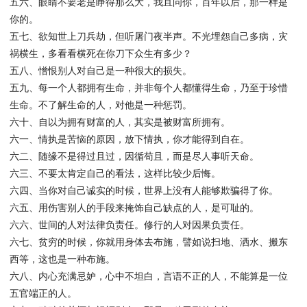
五六、眼睛不要老是睁得那么大，我且问你，百年以后，那一样是
你的。
五七、欲知世上刀兵劫，但听屠门夜半声。不光埋怨自己多病，灾
祸横生，多看看横死在你刀下众生有多少？
五八、憎恨别人对自己是一种很大的损失。
五九、每一个人都拥有生命，并非每个人都懂得生命，乃至于珍惜
生命。不了解生命的人，对他是一种惩罚。
六十、自以为拥有财富的人，其实是被财富所拥有。
六一、情执是苦恼的原因，放下情执，你才能得到自在。
六二、随缘不是得过且过，因循苟且，而是尽人事听天命。
六三、不要太肯定自己的看法，这样比较少后悔。
六四、当你对自己诚实的时候，世界上没有人能够欺骗得了你。
六五、用伤害别人的手段来掩饰自己缺点的人，是可耻的。
六六、世间的人对法律负责任。修行的人对因果负责任。
六七、贫穷的时候，你就用身体去布施，譬如说扫地、洒水、搬东
西等，这也是一种布施。
六八、内心充满忌妒，心中不坦白，言语不正的人，不能算是一位
五官端正的人。