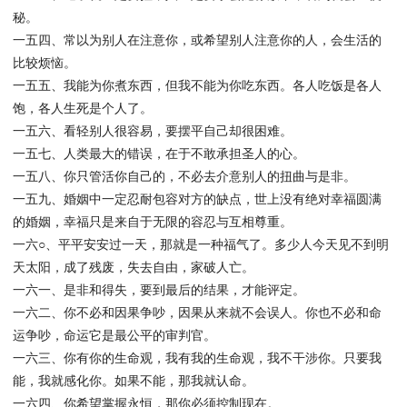
秘。
一五四、常以为别人在注意你，或希望别人注意你的人，会生活的
比较烦恼。
一五五、我能为你煮东西，但我不能为你吃东西。各人吃饭是各人
饱，各人生死是个人了。
一五六、看轻别人很容易，要摆平自己却很困难。
一五七、人类最大的错误，在于不敢承担圣人的心。
一五八、你只管活你自己的，不必去介意别人的扭曲与是非。
一五九、婚姻中一定忍耐包容对方的缺点，世上没有绝对幸福圆满
的婚姻，幸福只是来自于无限的容忍与互相尊重。
一六○、平平安安过一天，那就是一种福气了。多少人今天见不到明
天太阳，成了残废，失去自由，家破人亡。
一六一、是非和得失，要到最后的结果，才能评定。
一六二、你不必和因果争吵，因果从来就不会误人。你也不必和命
运争吵，命运它是最公平的审判官。
一六三、你有你的生命观，我有我的生命观，我不干涉你。只要我
能，我就感化你。如果不能，那我就认命。
一六四、你希望掌握永恒，那你必须控制现在。