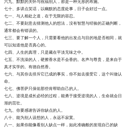
六九、默默的关怀与祝福别人，那是一种无形的布施。
七十、多讲点笑话，以幽默的态度处事，日子会好过一点。
七一、与人相处之道，在于无限的容忍。
七二、不要刻意去猜测他人的想法，没有智慧与经验的正确判断，
通常都会有错误的。
七三、要了解一个人，只需要看他的出发点与目的地是否相同，就
可以知道他是否真心的。
七四、人生的真理，只是藏在平淡无味之中。
七五、不洗澡的人，硬擦香水是不会香的。名声与尊贵，是来自于
真才实学的。有德自然香。
七六、与其你去排斥它已成的事实，你不如去接受它，这个叫做认
命。
七七、佛菩萨只保佑那些肯帮助自己的人。
七八、逆境是成长必经的过程，能勇于接受逆境的人，生命就会日
渐的茁壮。
七九、你要感谢告诉你缺点的人。
八十、能为别人设想的人，永远不寂寞。
八一、如果你能像看别人缺点一样，如此准确般的发现自己的缺