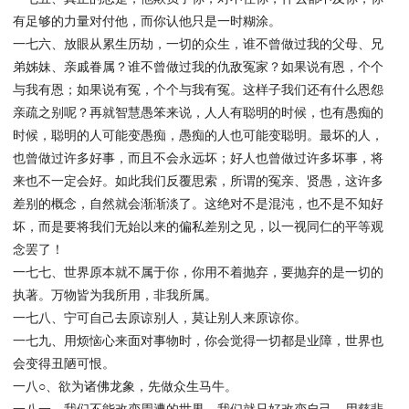
有足够的力量对付他，而你认他只是一时糊涂。
一七六、放眼从累生历劫，一切的众生，谁不曾做过我的父母、兄
弟姊妹、亲戚眷属？谁不曾做过我的仇敌冤家？如果说有恩，个个
与我有恩；如果说有冤，个个与我有冤。这样子我们还有什么恩怨
亲疏之别呢？再就智慧愚笨来说，人人有聪明的时候，也有愚痴的
时候，聪明的人可能变愚痴，愚痴的人也可能变聪明。最坏的人，
也曾做过许多好事，而且不会永远坏；好人也曾做过许多坏事，将
来也不一定会好。如此我们反覆思索，所谓的冤亲、贤愚，这许多
差别的概念，自然就会渐渐淡了。这绝对不是混沌，也不是不知好
坏，而是要将我们无始以来的偏私差别之见，以一视同仁的平等观
念罢了！
一七七、世界原本就不属于你，你用不着抛弃，要抛弃的是一切的
执著。万物皆为我所用，非我所属。
一七八、宁可自己去原谅别人，莫让别人来原谅你。
一七九、用烦恼心来面对事物时，你会觉得一切都是业障，世界也
会变得丑陋可恨。
一八○、欲为诸佛龙象，先做众生马牛。
一八一、我们不能改变周遭的世界，我们就只好改变自己，用慈悲