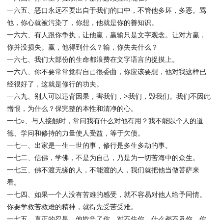
一六五、恶口永远不要出自于我们的口中，不管他多坏，多恶。骂
他，你心就被污染了，你想，他就是你的善知识。
一六六、有人跟你争执，让他赢，赢输只是文字观念。让对方赢，
你并没损失。赢，他得到什么？输，你失去什么？
一六七、我们大部份的生命都浪费在文字语言的捉摸上。
一六八、你不要常常觉得自己很委曲，你应该要想，他对我这样已
经很好了，这就是修行的功夫。
一六九、别人可以违背因果，害我们，>我们，毁我们。我们不因此
憎恨，为什么？保完整的本性和清净的心。
一七○、与人接触时，常问我有什么对他有用？我不能以个人的道
德、学问和修持的力量使人受益，等于欠债。
一七一、出家是一生一世的事，修行是多生多劫的事。
一七二、信佛，学佛，不是为自己，乃是为一切苦海中的众生。
一七三、佛不渡无缘的人，不能渡的人，我们就把他当做菩萨来
看。
一七四、如果一个人没有苦难的感受，就不容易对他人给予同情。
你要学救苦救难的精神，就得先受苦受难。
一七五、真正的忍是，他欺负了你，对不住你，什么都不及你，你