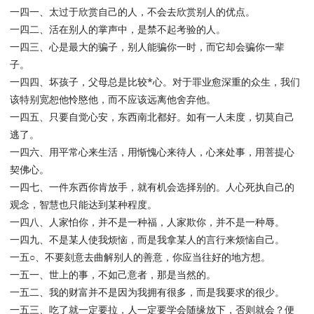
一四一、太过于欣赏自己的人，不会去欣赏别人的优点。
一四二、活在别人的掌声中，是禁不起考验的人。
一四三、心是最大的骗子，别人能骗你一时，而它却会骗你一辈
子。
一四四、坏孩子，父母总是比较*心。对于罪业愈深重的众生，我们
该特别宽恕他怜愍他，而不应该远离他舍弃他。
一四五、只要自觉心安，东西南北都好。如有一人未度，切莫自己
逃了。
一四六、用平常心来生活，用惭愧心来待人，心来处事，用菩提心
契佛心。
一四七、一件东西你肯放手，就有机会选择别的。人心死执自己的
观念，智慧也只能达到某种程度。
一四八、人家怕你，并不是一种福，人家欺你，并不是一种辱。
一四九、不是某人使我烦恼，而是我拿某人的言行来烦恼自己。
一五○、不要刻意去曲解别人的善意，你应当往好的地方想。
一五一、世上的事，不如己意者，那是当然的。
一五二、我的财富并不是因为我拥有很多，而是我要求的很少。
一五三、吃了就一定要拉，人一定要学会随缘放下，否则就会？便