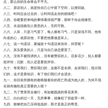
点，那么你的生命将会不平凡。
八二、原谅别人，就是给自己心中留下空间，以便回旋。
八三、时间总会过去的，让时间流走你的烦恼吧！
八四、你硬要把单纯的事情看得很严重，那样子你会很痛苦。
八五、永远扭曲别人善意的人，无药可救。
八六、人坏，只是习气罢了，每人都有习气，只是深浅不同。他有
向道的心，就原谅他，不要把他看做是坏人。
八七、说一句谎话，要编造十句谎话来弥补，何苦呢？
八八、其实爱美的人，只是与自己谈恋爱罢了。
八九、没有不被毁谤的人，没有被赞叹的人。话多话少，别人都要
批评你；沉默，别人还是要批评你。
九十、夸奖我们，赞叹我们的，这都不是名师。会讲我们，指示我
们的，这才是善知识，有了他们我们才会进步。
九一、你目前所拥有的都将随着你的死亡而成为他人的，为何不现
在就布施给真正需要的人呢？
九二、为了赞美而去修行，有如被践踏的香花美草。
九三、白白的过一天，无所事事，就像犯了窃盗罪一样。
九四、能够把自己压得低低的，那才是真正的尊贵。