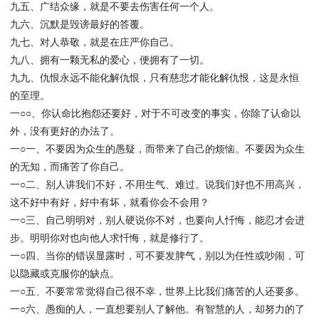
九五、广结众缘，就是不要去伤害任何一个人。
九六、沉默是毁谤最好的答覆。
九七、对人恭敬，就是在庄严你自己。
九八、拥有一颗无私的爱心，便拥有了一切。
九九、仇恨永远不能化解仇恨，只有慈悲才能化解仇恨，这是永恒
的至理。
一○○、你认命比抱怨还要好，对于不可改变的事实，你除了认命以
外，没有更好的办法了。
一○一、不要因为众生的愚疑，而带来了自己的烦恼。不要因为众生
的无知，而痛苦了你自己。
一○二、别人讲我们不好，不用生气、难过。说我们好也不用高兴，
这不好中有好，好中有坏，就看你会不会用？
一○三、自己明明对，别人硬说你不对，也要向人忏悔，能忍才会进
步。明明你对也向他人求忏悔，就是修行了。
一○四、当你的错误显露时，可不要发脾气，别以为任性或吵闹，可
以隐藏或克服你的缺点。
一○五、不要常常觉得自己很不幸，世界上比我们痛苦的人还要多。
一○六、愚痴的人，一直想要别人了解他。有智慧的人，却努力的了