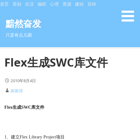
S
首页
原创
生活
编程
心理
资源
建站
百科
k
i
黯然奋发
p
只是有点儿困
t
o
c
Flex生成SWC库文件
o
n
t
2010年8月4日
e
n
郝振强
t
Flex生成SWC库文件
1、建立Flex Library Project项目