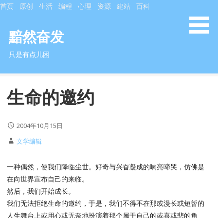
S
首页
原创
生活
编程
心理
资源
建站
百科
k
i
黯然奋发
p
只是有点儿困
t
o
c
生命的邀约
o
n
t
2004年10月15日
e
n
文学编辑
t
一种偶然，使我们降临尘世。好奇与兴奋凝成的响亮啼哭，仿佛是
在向世界宣布自己的来临。
然后，我们开始成长。
我们无法拒绝生命的邀约，于是，我们不得不在那或漫长或短暂的
人生舞台上或用心或无奈地扮演着那个属于自己的或喜或悲的角