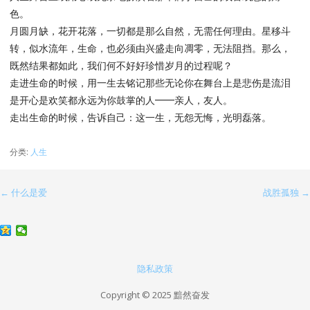
色。
月圆月缺，花开花落，一切都是那么自然，无需任何理由。星移斗
转，似水流年，生命，也必须由兴盛走向凋零，无法阻挡。那么，
既然结果都如此，我们何不好好珍惜岁月的过程呢？
走进生命的时候，用一生去铭记那些无论你在舞台上是悲伤是流泪
是开心是欢笑都永远为你鼓掌的人━━亲人，友人。
走出生命的时候，告诉自己：这一生，无怨无悔，光明磊落。
分类:
人生
← 什么是爱
战胜孤独 →
文
章
导
航
隐私政策
Copyright © 2025 黯然奋发