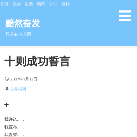
S
首页
原创
生活
编程
心理
百科
k
i
黯然奋发
p
只是有点儿困
t
o
c
十则成功誓言
o
n
t
2007年1月12日
e
n
文学编辑
t
十
我许诺……
我宣布……
我发誓……