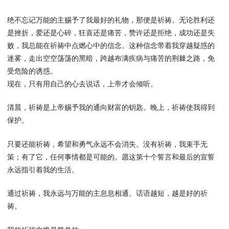
绝不忘记万能的主赐予了我最好的礼物，那便是祈祷。无论胜利还
是挫折，爱还是心碎，狂喜还是痛苦，赞许还是拒绝，成功还是失
败，我总能在祈祷中点燃心中的信念。这种信念带着我穿越疑惑的
迷雾，走出空空荡荡的黑暗，跨越布满疾病与痛苦的荆棘之路，免
受危险的诱惑。
现在，只有用自己的心去说话，上帝才会倾听。
清晨，祈祷是上帝赐予我的通向财富的钥匙。晚上，祈祷使我得到
保护。
只要还能祈祷，希望和勇气永远不会消失。没有祈祷，我束手无
策；有了它，任何事情都是可能的。愿这第十个誓言和最后的宣誓
永远指引着我的生活。
通过祈祷，我永远与万能的主息息相通。话语越短，越是好的祈
祷。