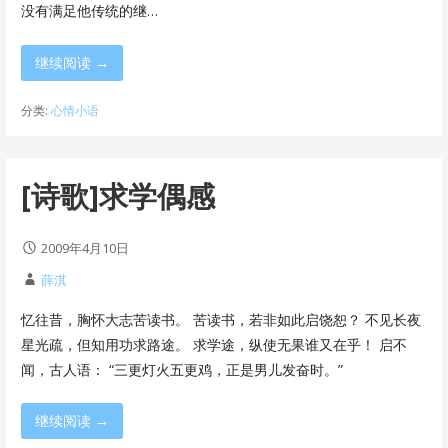
没有满足他传统的继…
继续阅读 →
分类:
心情小语
[诗歌]求学偶感
2009年4月10日
薛淇
忆往昔，胸怀大志苦读书。 苦读书，若非如此启饶恕？ 不见长夜
星光疏，但知用功求路途。 求学途，纵使无果谁又在乎！ 启不
闻，古人语： “三更灯火五更鸡，正是男儿发奋时。”
继续阅读 →