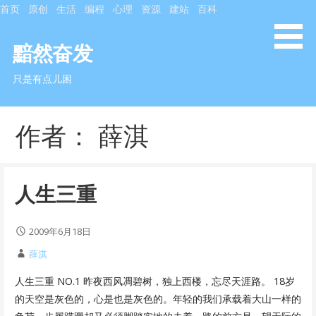
S
首页
原创
生活
编程
心理
资源
建站
百科
k
i
黯然奋发
p
只是有点儿困
t
o
c
作者： 薛淇
o
n
t
e
人生三重
n
t
2009年6月18日
薛淇
人生三重 NO.1 昨夜西风凋碧树，独上西楼，忘尽天涯路。 18岁
的天空是灰色的，心是也是灰色的。年轻的我们承载着大山一样的