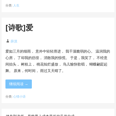
分类:
人生
[诗歌]爱
薛淇
爱如三月的细雨， 意外中轻轻滑进， 我干涸脆弱的心。 温润我的
心房， 了却我的彷徨， 消散我的惊慌。 于是，我笑了， 不经意
间抬头， 树枝上， 桃花灿烂盛放， 鸟儿愉快歌唱， 蝴蝶翩跹起
舞。 原来，何时间， 雨过又天晴了。
继续阅读 →
分类:
心情小语