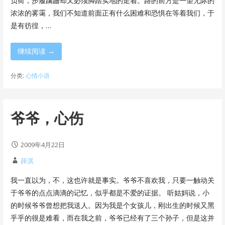
负荷，步履蹒跚却又必须脚踏实地的走着。路的前方是一望无际的
浓浓的雾霭，我们不知道前面正有什么困难和恐惧在等着我们，于
是有彷徨，…
继续阅读 →
分类:
心情小语
爷爷，心伤
2009年4月22日
薛淇
我一直以为，不，这也许就是事实。爷爷不喜欢我，只要一触动关
于爷爷的点点滴滴的记忆，似乎都是不爱的证据。 听姑妈说，小
的时候爷爷曾想把我送人。因为我是个女孩儿，刚出生的时候又黑
乎乎的很是难看，而在我之前，爷爷已经有了三个孙子，但是这并